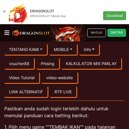
×
DRAGONSLOT
Download
DRAGONSLOT Mobile App
MASUK
DAFTAR
TENTANG KAMI
MOBILE
Info
voucher88
Phising
KALKULATOR MIX PARLAY
Video Tutorial
video-website
LINK ALTERNATIF
RTP LIVE
Pastikan anda sudah login terlebih dahulu untuk
memulai panduan cara betting berikut:
1. Pilih menu game ""TEMBAK IKAN"" pada halaman